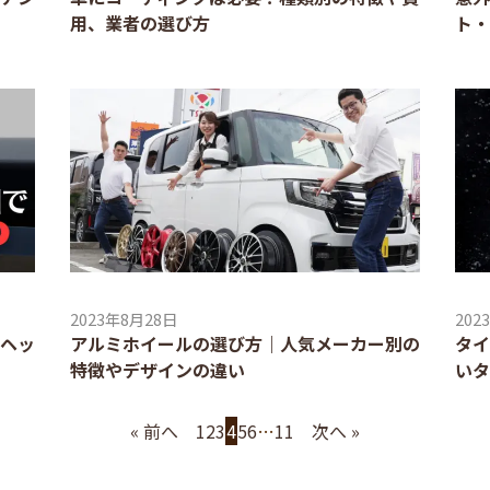
用、業者の選び方
ト・
2023年8月28日
202
ヘッ
アルミホイールの選び方｜人気メーカー別の
タイ
特徴やデザインの違い
いタ
« 前へ
1
2
3
4
5
6
…
11
次へ »