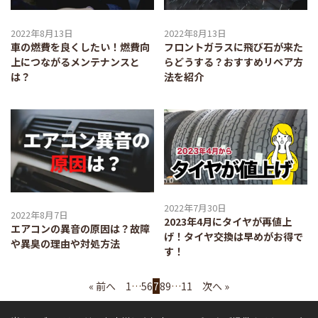
2022年8月13日
2022年8月13日
車の燃費を良くしたい！燃費向
フロントガラスに飛び石が来た
上につながるメンテナンスと
らどうする？おすすめリペア方
は？
法を紹介
2022年7月30日
2022年8月7日
2023年4月にタイヤが再値上
エアコンの異音の原因は？故障
げ！タイヤ交換は早めがお得で
や異臭の理由や対処方法
す！
« 前へ
1
…
5
6
7
8
9
…
11
次へ »