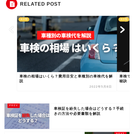
RELATED POST
未分類
未分類
車検の相場はいくら？費用目安と車種別の車検代を解
車検で
説
秘訣
2022年5月8日
車検証を紛失した場合はどうする？手続
きの方法や必要書類を解説