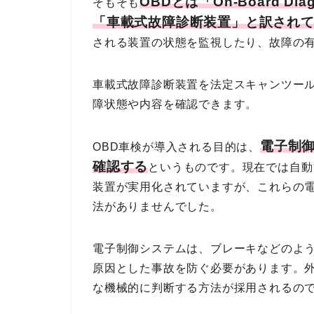
OBDとは「On-Board D
そもそも
「車載式故障診断装置」と訳され
される装置の状態を監視したり、故障の
車載式故障診断装置を法定スキャンツー
障状態や内容を確認できます。
電子制
OBD車検が導入される目的は、
確認する
というものです。現在では自動
装置が実用化されていますが、これらの
法がありませんでした。
電子制御システムは、ブレーキなどのよ
原因とした事故を防ぐ必要があります。
な機械的に判断する方法が採用されるの